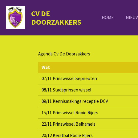
Ga
CV DE
direct
HOME
NIEU
naar
DOORZAKKERS
de
hoofdinhoud
Agenda Cv De Doorzakkers
Wat
07/11 Prinswissel Sepneuten
08/11 Stadsprinsen wissel
09/11 Kennismakings receptie DCV
15/11 Prinswissel Rooie Rijers
22/11 Prinswissel Belhamels
20/12 Kerstbal Rooie Rijers