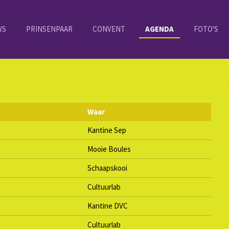
WS
PRINSENPAAR
CONVENT
AGENDA
FOTO'S
Waar
Kantine Sep
Mooie Boules
Schaapskooi
Cultuurlab
Kantine DVC
Cultuurlab